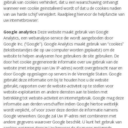
gebruik van cookies verhindert, dat u een waarschuwing ontvangt
wanneer een cookie geïnstalleerd wordt of dat u de cookies nadien
van uw harde schijf verwijdert. Raadpleeg hiervoor de helpfunctie van
uw internetbrowser.
Google analytics
Deze website maakt gebruik van Google
Analytics, een webanalyse-service die wordt aangeboden door
Google Inc. (“Google”). Google Analytics maakt gebruik van “cookies”
(tekstbestandjes die op uw computer worden geplaatst) om de
website te helpen analyseren hoe gebruikers de site gebruiken. De
door het cookie gegenereerde informatie over uw gebruik van de
website (met inbegrip van Uw IP-adres) wordt overgebracht naar en
door Google opgeslagen op servers in de Verenigde Staten. Google
gebruikt deze informatie om bij te houden hoe u de website
gebruikt, rapporten over de website-activiteit op te stellen voor
website-exploitanten en andere diensten aan te bieden met
betrekking tot website-activiteit en internetgebruik. Google mag deze
informatie aan derden verschaffen indien Google hiertoe wettelijk
wordt verplicht, of voor zover deze derden de informatie namens
Google verwerken. Google zal Uw IP-adres niet combineren met
andere gegevens waarover Google beschikt. U kunt het gebruik van
cookies weigeren door in Uw browser de daarvoor geëigende