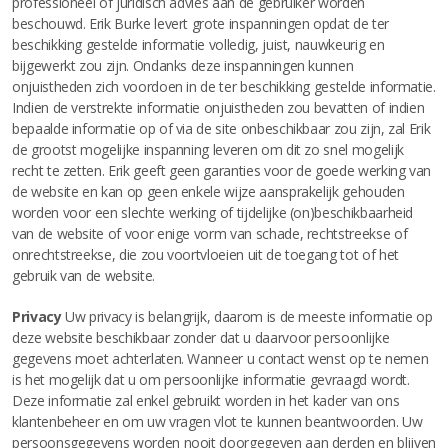
professioneel of juridisch advies aan de gebruiker worden
beschouwd. Erik Burke levert grote inspanningen opdat de ter
beschikking gestelde informatie volledig, juist, nauwkeurig en
bijgewerkt zou zijn. Ondanks deze inspanningen kunnen
onjuistheden zich voordoen in de ter beschikking gestelde informatie.
Indien de verstrekte informatie onjuistheden zou bevatten of indien
bepaalde informatie op of via de site onbeschikbaar zou zijn, zal Erik
de grootst mogelijke inspanning leveren om dit zo snel mogelijk
recht te zetten. Erik geeft geen garanties voor de goede werking van
de website en kan op geen enkele wijze aansprakelijk gehouden
worden voor een slechte werking of tijdelijke (on)beschikbaarheid
van de website of voor enige vorm van schade, rechtstreekse of
onrechtstreekse, die zou voortvloeien uit de toegang tot of het
gebruik van de website.
Privacy
Uw privacy is belangrijk, daarom is de meeste informatie op
deze website beschikbaar zonder dat u daarvoor persoonlijke
gegevens moet achterlaten. Wanneer u contact wenst op te nemen
is het mogelijk dat u om persoonlijke informatie gevraagd wordt.
Deze informatie zal enkel gebruikt worden in het kader van ons
klantenbeheer en om uw vragen vlot te kunnen beantwoorden. Uw
persoonsgegevens worden nooit doorgegeven aan derden en blijven